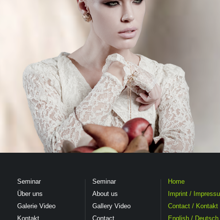
Seminar
Seminar
Home
Über uns
About us
Imprint
/ Impress
Galerie Video
Gallery Video
Contact
/ Kontakt
Kontakt
Contact
English
/ Deutsch